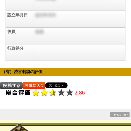
設立年月日
設立年月日
役員
役員
行政処分
（有）渋谷刺繍の評価
2.86