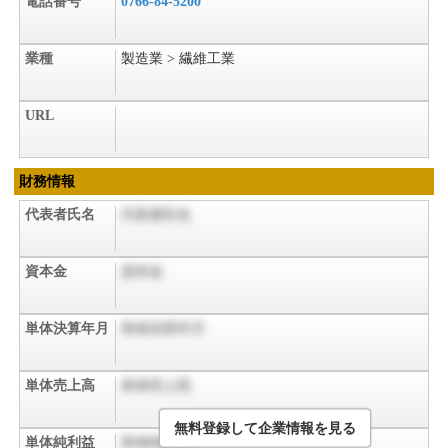
電話番号
0766-84-5200
業種
製造業 > 繊維工業
URL
財務情報
代表者氏名
代表者氏名
資本金
資本金
単体決算年月
単体決算年月
単体売上高
単体売上高
無料登録して企業情報を見る
単体純利益
単体純利益