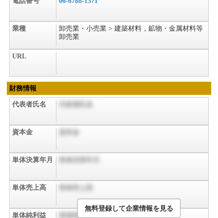
電話番号
06-6788-1371
業種
卸売業・小売業 > 建築材料，鉱物・金属材料等
卸売業
URL
財務情報
代表者氏名
代表者氏名
資本金
資本金
単体決算年月
単体決算年月
単体売上高
単体売上高
無料登録して企業情報を見る
単体純利益
単体純利益