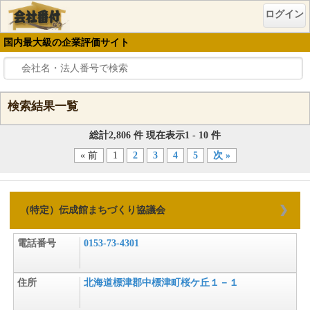
ログイン
国内最大級の企業評価サイト
検索結果一覧
総計2,806 件 現在表示1 - 10 件
« 前
1
2
3
4
5
次 »
（特定）伝成館まちづくり協議会
電話番号
0153-73-4301
住所
北海道標津郡中標津町桜ケ丘１－１