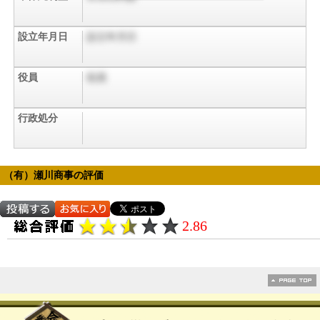
設立年月日
設立年月日
役員
役員
行政処分
（有）瀬川商事の評価
2.86