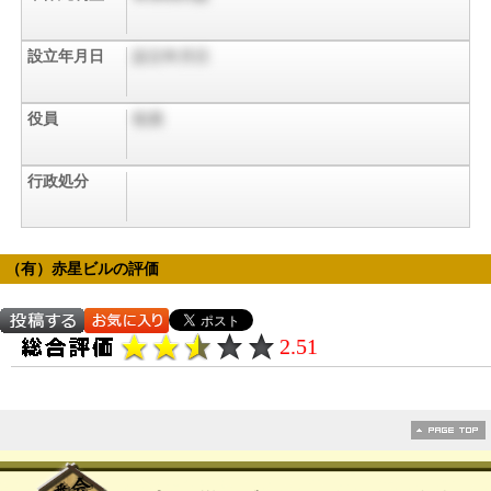
設立年月日
設立年月日
役員
役員
行政処分
（有）赤星ビルの評価
2.51